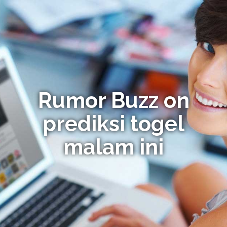
Rumor Buzz on
prediksi togel
malam ini