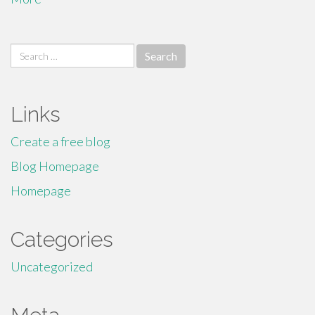
Search
for:
Links
Create a free blog
Blog Homepage
Homepage
Categories
Uncategorized